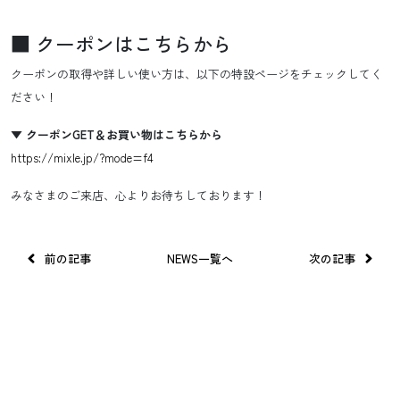
■ クーポンはこちらから
クーポンの取得や詳しい使い方は、以下の特設ページをチェックしてく
ださい！
▼ クーポンGET＆お買い物はこちらから
https://mixle.jp/?mode=f4
みなさまのご来店、心よりお待ちしております！
投稿ナビゲーション
前の記事
NEWS一覧へ
次の記事